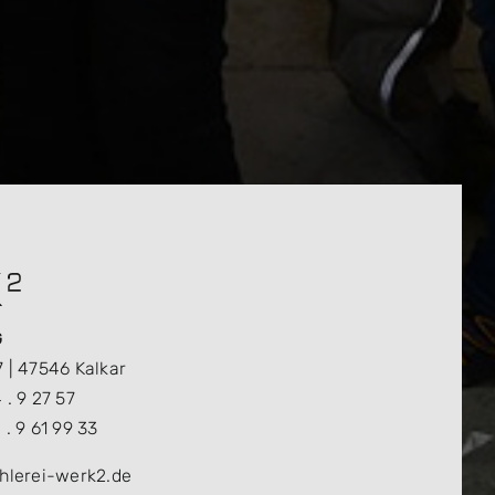
G
7 | 47546 Kalkar
 . 9 27 57
 . 9 61 99 33
chlerei-werk2.de