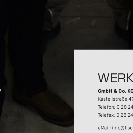
n
GmbH & Co. K
Kastellstraße 4
Telefon: 0 28 24
Telefax: 0 28 24
eMail: info@tis