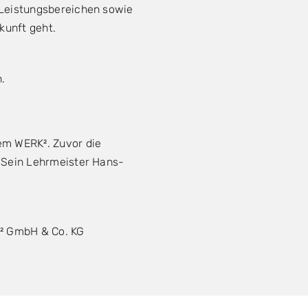
 Leistungsbereichen sowie
kunft geht.
.
em WERK². Zuvor die
. Sein Lehrmeister Hans-
K² GmbH & Co. KG