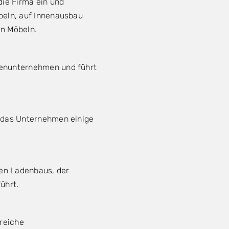
die Firma ein und
beln, auf Innenausbau
en Möbeln.
ienunternehmen und führt
r das Unternehmen einige
en Ladenbaus, der
ührt.
greiche