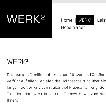
Zum
Inhalt
springen
Home
WERK²
Lei
Möbelplaner
WERK²
Das aus den Familienunternehmen Görtzen und Janßen
verfügt auf allen Gebieten der Holzbearbeitung über ei
lange Tradition und somit über viel Praxiserfahrung. Gö
Tradition, Handwerkskunst und IT-Know-how – zum Nut
Ihnen.