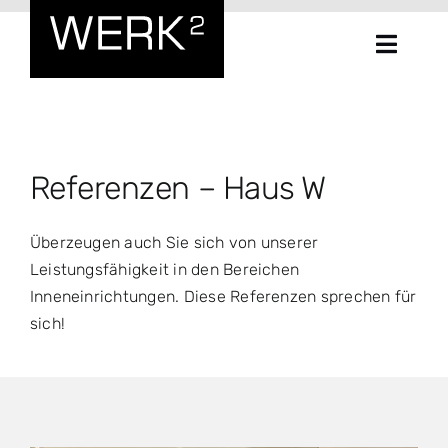
Zum
Inhalt
Toggle
springen
Naviga
Home
WERK²
Referenzen – Haus W
Leistungen
Überzeugen auch Sie sich von unserer
Leistungsfähigkeit in den Bereichen
Inneneinrichtungen. Diese Referenzen sprechen für
Referenzen
sich!
Kontakt
Möbelplaner