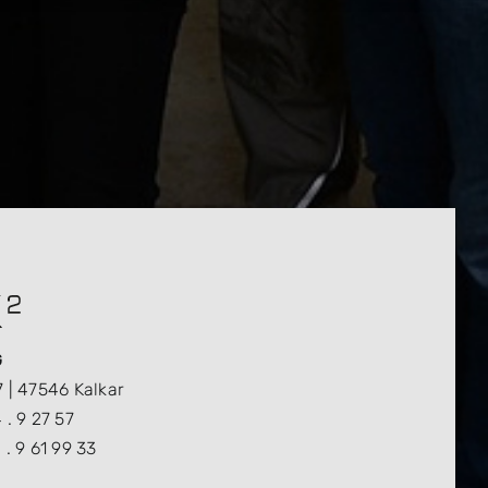
G
7 | 47546 Kalkar
 . 9 27 57
 . 9 61 99 33