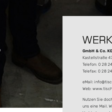
n
GmbH & Co. K
Kastellstraße 4
Telefon: 0 28 24
Telefax: 0 28 24
eMail: info@tis
Web: www.tisch
Nutzen Sie doc
uns eine Mail. 