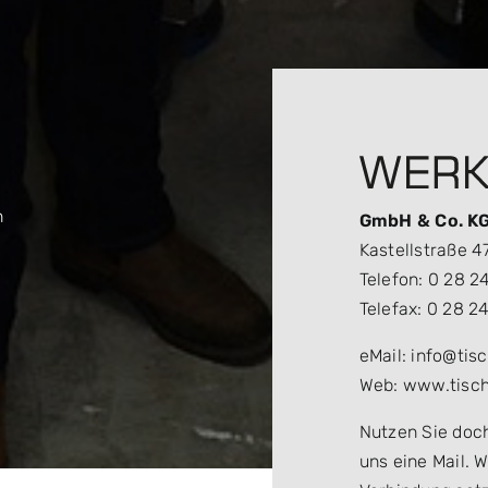
n
GmbH & Co. K
Kastellstraße 4
Telefon: 0 28 24
Telefax: 0 28 24
eMail: info@tis
Web: www.tisch
Nutzen Sie doc
uns eine Mail. 