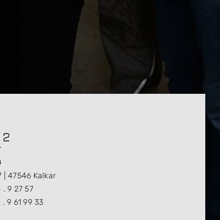
G
7 | 47546 Kalkar
 . 9 27 57
 . 9 61 99 33