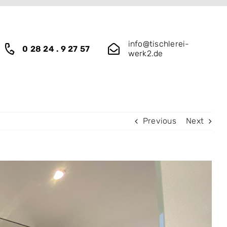
info@tischlerei-
0 28 24 . 9 27 57
werk2.de
Previous
Next