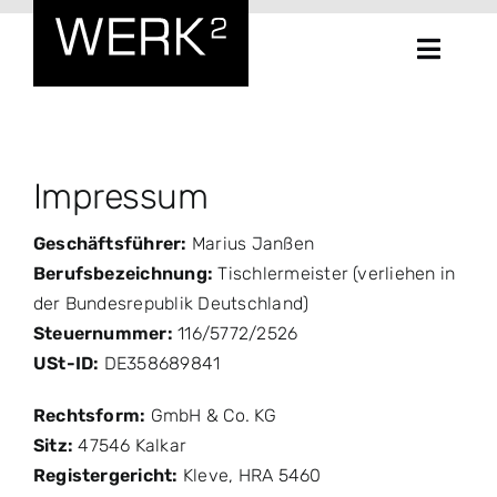
Zum
Inhalt
Toggle
springen
Naviga
Home
Impressum
WERK²
Geschäftsführer:
Marius Janßen
Leistungen
Berufsbezeichnung:
Tischlermeister (verliehen in
der Bundesrepublik Deutschland)
Steuernummer:
116/5772/2526
Referenzen
USt-ID:
DE358689841
Kontakt
Rechtsform:
GmbH & Co. KG
Sitz:
47546 Kalkar
Registergericht:
Kleve, HRA 5460
Möbelplaner